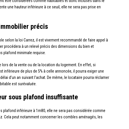
nt être considérées comme habitables et donc incluses dans le
nte une hauteur inférieure à ce seuil, elle ne sera pas prise en
immobilier précis
able selon la loi Carrez, il est vivement recommandé de faire appel à
ier procédera à un relevé précis des dimensions du bien et
s plafond minimale requise.
e lors de la vente ou de la location du logement. En effet, si
st inférieure de plus de 5% à celle annoncée, il pourra exiger une
délai d’un an suivant l’achat. De même, le locataire pourra réclamer
abitable est surévaluée.
ur sous plafond insuffisante
us plafond inférieure à 1m80, elle ne sera pas considérée comme
arrez. Cela peut notamment concerner les combles aménagés, les