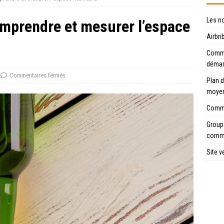
Les n
omprendre et mesurer l’espace
Airbnb
Commen
déma
Commentaires fermés
Plan d
moye
Comme
Groupe
comme
Site v