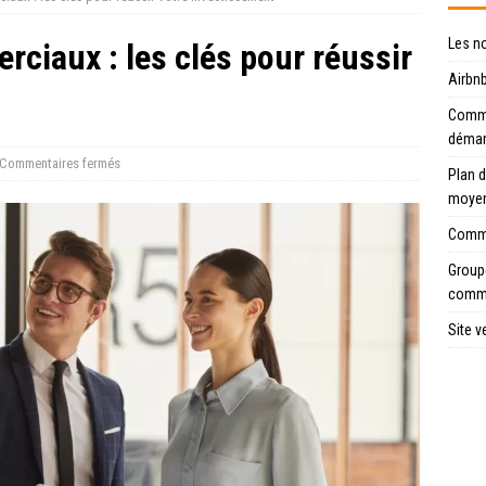
Les n
ciaux : les clés pour réussir
Airbnb
Commen
déma
Commentaires fermés
Plan d
moye
Comme
Groupe
comme
Site v