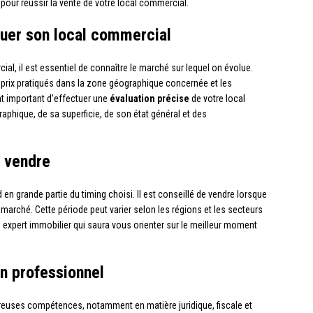
 pour réussir la vente de votre local commercial.
luer son local commercial
al, il est essentiel de connaître le marché sur lequel on évolue.
s prix pratiqués dans la zone géographique concernée et les
nt important d’effectuer une
évaluation précise
de votre local
phique, de sa superficie, de son état général et des
r vendre
en grande partie du timing choisi. Il est conseillé de vendre lorsque
e marché. Cette période peut varier selon les régions et les secteurs
 un expert immobilier qui saura vous orienter sur le meilleur moment
n professionnel
euses compétences, notamment en matière juridique, fiscale et