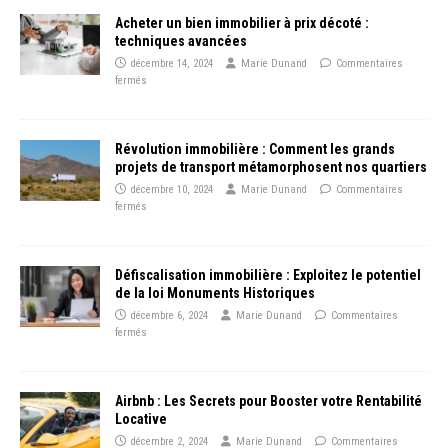
Acheter un bien immobilier à prix décoté :
techniques avancées
décembre 14, 2024
Marie Dunand
Commentaires
fermés
Révolution immobilière : Comment les grands
projets de transport métamorphosent nos quartiers
décembre 10, 2024
Marie Dunand
Commentaires
fermés
Défiscalisation immobilière : Exploitez le potentiel
de la loi Monuments Historiques
décembre 6, 2024
Marie Dunand
Commentaires
fermés
Airbnb : Les Secrets pour Booster votre Rentabilité
Locative
décembre 2, 2024
Marie Dunand
Commentaires