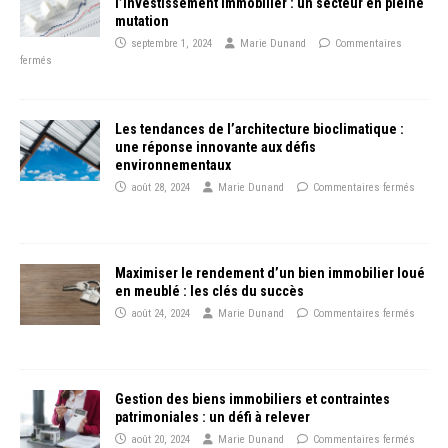
l’investissement immobilier : un secteur en pleine
mutation
septembre 1, 2024
Marie Dunand
Commentaires
fermés
Les tendances de l’architecture bioclimatique :
une réponse innovante aux défis
environnementaux
août 28, 2024
Marie Dunand
Commentaires fermés
Maximiser le rendement d’un bien immobilier loué
en meublé : les clés du succès
août 24, 2024
Marie Dunand
Commentaires fermés
Gestion des biens immobiliers et contraintes
patrimoniales : un défi à relever
août 20, 2024
Marie Dunand
Commentaires fermés