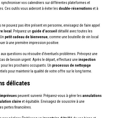
, synchroniser vos calendriers sur différentes plateformes et
. Ces outils vous aideront à éviter les
double-réservations
et à
s ne pouvez pas être présent en personne, envisagez de faire appel
re local
. Préparez un
guide d’accueil
détaillé avec toutes les
. Un
petit cadeau de bienvenue
, comme une bouteille de vin local
uer à une première impression positive.
 aux questions ou résoudre d’éventuels problèmes. Prévoyez une
 cas de besoin urgent. Après le départ, effectuez une
inspection
t pour les prochains occupants. Un
processus de nettoyage
iels pour maintenir la qualité de votre offre sur le long terme.
ons délicates
 imprévues
peuvent survenir. Préparez-vous à gérer les
annulations
ulation claire
et équitable. Envisagez de souscrire à une
es pertes financières.