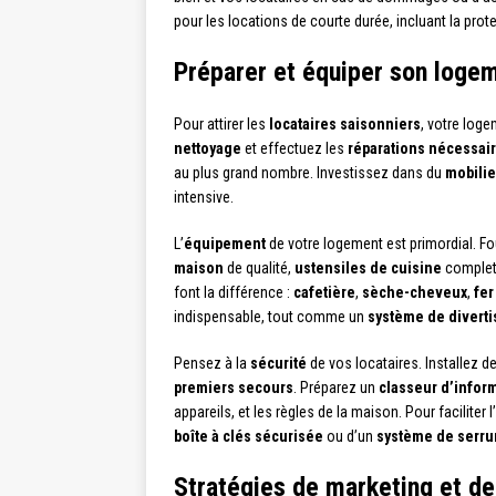
pour les locations de courte durée, incluant la prot
Préparer et équiper son logem
Pour attirer les
locataires saisonniers
, votre log
nettoyage
et effectuez les
réparations nécessai
au plus grand nombre. Investissez dans du
mobilie
intensive.
L’
équipement
de votre logement est primordial. Fo
maison
de qualité,
ustensiles de cuisine
complet
font la différence :
cafetière
,
sèche-cheveux
,
fer
indispensable, tout comme un
système de divert
Pensez à la
sécurité
de vos locataires. Installez d
premiers secours
. Préparez un
classeur d’infor
appareils, et les règles de la maison. Pour faciliter l
boîte à clés sécurisée
ou d’un
système de serru
Stratégies de marketing et de 