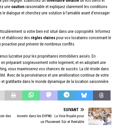
e pas négliger. Établissez un
inventaire détaillé
de vos biens et
dez une
caution
raisonnable et expliquez clairement les conditions
ours le dialogue et cherchez une solution à l’amiable avant d’envisager
articulièrement si votre bien est situé dans une copropriété. Informez
re et établissez des
règles claires
pour vos locataires concernant le
 proactive peut prévenir de nombreux conflits.
enus lucrative pour les propriétaires immobiliers avisés. En
, en préparant soigneusement votre logement, et en adoptant une
eting, vous maximiserez vos chances de succès. La clé réside dans
 qualité. Avec de la persévérance et une amélioration continue de votre
e et gratifiante dans le monde dynamique de la location saisonnière.
SUIVANT
cier des
Investir dans les EHPAD : La Voie Royale pour
un Placement Sûr et Rentable