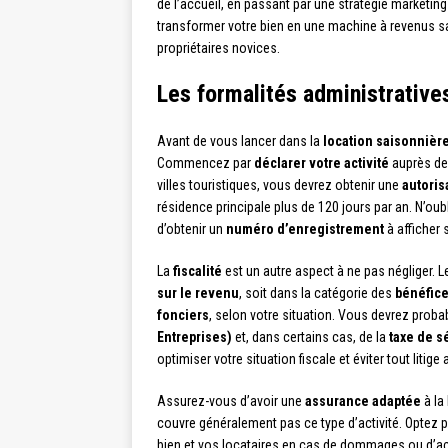
de l’accueil, en passant par une stratégie marketi
transformer votre bien en une machine à revenus sai
propriétaires novices.
Les formalités administrative
Avant de vous lancer dans la
location saisonnièr
Commencez par
déclarer votre activité
auprès de
villes touristiques, vous devrez obtenir une
autori
résidence principale plus de 120 jours par an. N’oub
d’obtenir un
numéro d’enregistrement
à afficher
La
fiscalité
est un autre aspect à ne pas négliger. L
sur le revenu
, soit dans la catégorie des
bénéfice
fonciers
, selon votre situation. Vous devrez prob
Entreprises)
et, dans certains cas, de la
taxe de s
optimiser votre situation fiscale et éviter tout litige
Assurez-vous d’avoir une
assurance adaptée
à la
couvre généralement pas ce type d’activité. Optez 
bien et vos locataires en cas de dommages ou d’a