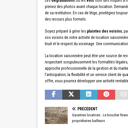
Les
dégradations
ou les
vols
sont des risques à n
prenez des photos avant chaque location. Deman
de sa restitution. En cas de litige, privilégiez touj
des recours plus formels.
Soyez préparé à gérer les
plaintes des voisins
, p
vos voisins de votre activité de location saisonniè
bruit et le respect du voisinage. Une communication
La location saisonnière peut être une source de rev
respectant scrupuleusement les formalités légales
approche professionnelle de la gestion et du mark
l’anticipation, la flexibilité et un service client de
offre, vous pourrez développer une activité rentabl
PRÉCÉDENT
Garanties locatives : Le bouclier finan
propriétaires bailleurs