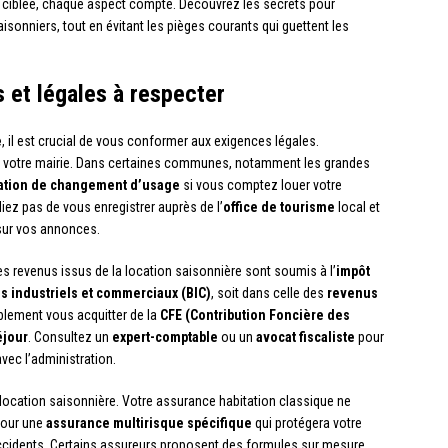
ng ciblée, chaque aspect compte. Découvrez les secrets pour
sonniers, tout en évitant les pièges courants qui guettent les
s et légales à respecter
e
, il est crucial de vous conformer aux exigences légales.
 votre mairie. Dans certaines communes, notamment les grandes
sation de changement d’usage
si vous comptez louer votre
liez pas de vous enregistrer auprès de l’
office de tourisme
local et
 sur vos annonces.
es revenus issus de la location saisonnière sont soumis à l’
impôt
s industriels et commerciaux (BIC)
, soit dans celle des
revenus
ablement vous acquitter de la
CFE (Contribution Foncière des
éjour
. Consultez un
expert-comptable
ou un
avocat fiscaliste
pour
 avec l’administration.
 location saisonnière. Votre assurance habitation classique ne
pour une
assurance multirisque spécifique
qui protégera votre
ccidents. Certains assureurs proposent des formules sur mesure