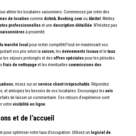
pour attirer les locataires saisonniers. Commencez par créer des
mes de location
comme
Airbnb
,
Booking.com
ou
Abritel
. Mettez
otos professionnelles
et une
description détaillée
. N’hésitez pas
s saisonnières
à proximité.
 du marché local
pour rester compétitif tout en maximisant vos
justant vos prix selon la
saison
, les
événements locaux
et le
taux
r les séjours prolongés et des
offres spéciales
pour les périodes
es
frais de nettoyage
et les éventuelles
commissions des
uations
, misez sur un
service client irréprochable
. Répondez
e, et anticipez les besoins de vos locataires. Encouragez les
avis
faits de laisser un commentaire. Ces retours d’expérience sont
er votre
visibilité en ligne
.
ons et de l’accueil
le pour optimiser votre taux d’occupation. Utilisez un
logiciel de