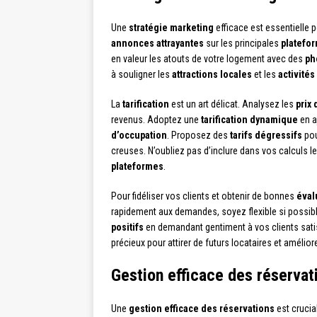
Une
stratégie marketing
efficace est essentielle 
annonces attrayantes
sur les principales
platefor
en valeur les atouts de votre logement avec des
ph
à souligner les
attractions locales
et les
activité
La
tarification
est un art délicat. Analysez les
prix
revenus. Adoptez une
tarification dynamique
en a
d’occupation
. Proposez des
tarifs dégressifs
pou
creuses. N’oubliez pas d’inclure dans vos calculs l
plateformes
.
Pour fidéliser vos clients et obtenir de bonnes
éval
rapidement aux demandes, soyez flexible si possibl
positifs
en demandant gentiment à vos clients satis
précieux pour attirer de futurs locataires et amélior
Gestion efficace des réservati
Une
gestion efficace des réservations
est crucia