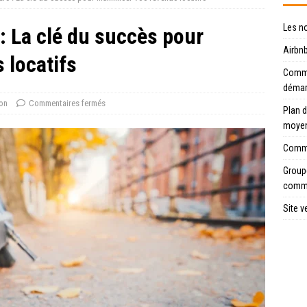
Les n
: La clé du succès pour
Airbnb
 locatifs
Commen
déma
on
Commentaires fermés
Plan d
moye
Comme
Groupe
comme
Site v