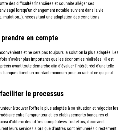
ontre des difficultés financières et souhaite alléger ses
 envisagé lorsqu’un changement notable survient dans la vie
e, mutation…), nécessitant une adaptation des conditions
à prendre en compte
nconvénients et ne sera pas toujours la solution la plus adaptée. Les
fois s’avérer plus importants que les économies réalisées. »Il est
précis avant toute démarche afin d’évaluer l’intérêt réel d’une telle
ines banques fixent un montant minimum pour un rachat ce qui peut
 faciliter le processus
runteur à trouver l’offre la plus adaptée à sa situation et négocier les
rmédiaire entre l’emprunteur et les établissements bancaires et
insi d’obtenir des offres compétitives.Toutefois, il convient
acturent leurs services alors que d’autres sont rémunérés directement