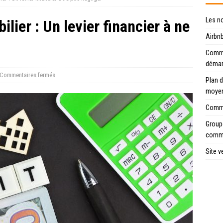
Les n
lier : Un levier financier à ne
Airbnb
Commen
déma
Commentaires fermés
Plan d
moye
Comme
Groupe
comme
Site v