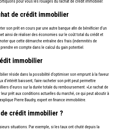
ortiquons pour vous les rouages du rachat de crédit immobilier.
hat de crédit immobilier
eter son prêt en cours par une autre banque afin de bénéficier d’un
et ainsi de réaliser des économies sur le coût total du crédit et
e noter que cette démarche entraîne des frais (indemnités de
 prendre en compte dans le calcul du gain potentiel.
édit immobilier
ilier réside dans la possibilité d’optimiser son emprunt à la faveur
ux d’intérêt baissent, faire racheter son prêt peut permettre
illiers d’euros sur la durée totale du remboursement. »Le rachat de
leur prêt aux conditions actuelles du marché, ce qui peut aboutir à
, explique Pierre Baudry, expert en finance immobilière.
 de crédit immobilier ?
ieurs situations. Par exemple, si les taux ont chuté depuis la