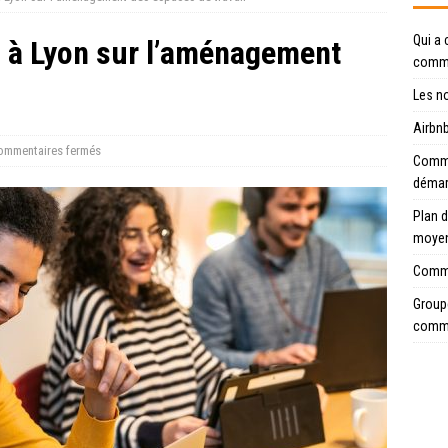
Qui a 
 à Lyon sur l’aménagement
comme
Les n
Airbnb
ommentaires fermés
Commen
déma
Plan d
moye
Comme
Groupe
comme