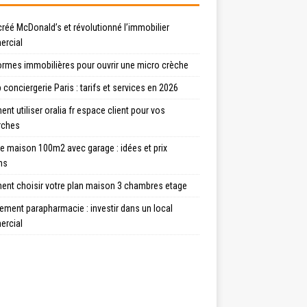
créé McDonald’s et révolutionné l’immobilier
rcial
ormes immobilières pour ouvrir une micro crèche
 conciergerie Paris : tarifs et services en 2026
t utiliser oralia fr espace client pour vos
rches
e maison 100m2 avec garage : idées et prix
ns
nt choisir votre plan maison 3 chambres etage
ment parapharmacie : investir dans un local
rcial