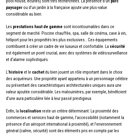
pool house, écuries) sont très recherchées. La présence d’un
parc
paysager
ou d’un jardin à la française ajoute une plus-value
considérable au bien.
Les
prestations haut de gamme
sont incontournables dans ce
segment de marché. Piscine chauffée, spa, salle de cinéma, cave à vin,
héliport pour les propriétés les plus exclusives… Ces équipements
contribuent à créer un cadre de vie luxueux et confortable. La
sécurité
est également un point crucial, avec des systèmes de vidéosurveillance
et d’alarme sophistiqués.
L’
histoire
et le
cachet
du bien jouent un rôle important dans le choix
des acquéreurs. Une propriété ayant appartenu à un personnage célèbre
ou présentant des caractéristiques architecturales uniques aura une
valeur ajoutée considérable. Les malouinières, par exemple, bénéficient
d’une aura particulière liée à leur passé prestigieux.
Enfin, la
localisation
reste un critère déterminant. La proximité des
commerces et services haut de gamme, l’accessibilité (notamment la
présence d’un aéroport international à proximité), et l’environnement
général (calme, sécurité) sont des éléments pris en compte par les