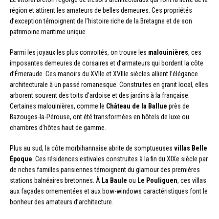
région et attirent les amateurs de belles demeures. Ces propriétés
d’exception témoignent de l’histoire riche de la Bretagne et de son
patrimoine maritime unique.
Parmi les joyaux les plus convoités, on trouve les
malouinières
, ces
imposantes demeures de corsaires et d’armateurs qui bordent la côte
d’Émeraude. Ces manoirs du XVIIe et XVIIIe siècles allient l’élégance
architecturale à un passé romanesque. Construites en granit local, elles
arborent souvent des toits d’ardoise et des jardins à la française.
Certaines malouinières, comme le
Château de la Ballue
près de
Bazouges-la-Pérouse, ont été transformées en hôtels de luxe ou
chambres d’hôtes haut de gamme.
Plus au sud, la côte morbihannaise abrite de somptueuses
villas Belle
Époque
. Ces résidences estivales construites à la fin du XIXe siècle par
de riches familles parisiennes témoignent du glamour des premières
stations balnéaires bretonnes. À
La Baule
ou
Le Pouliguen
, ces villas
aux façades ornementées et aux bow-windows caractéristiques font le
bonheur des amateurs d’architecture.