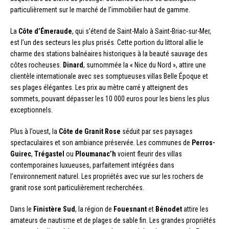
particulièrement sur le marché de l’immobilier haut de gamme.
La
Côte d’Émeraude
, qui s’étend de Saint-Malo à Saint-Briac-sur-Mer,
est l’un des secteurs les plus prisés. Cette portion du littoral allie le
charme des stations balnéaires historiques à la beauté sauvage des
côtes rocheuses.
Dinard
, surnommée la « Nice du Nord », attire une
clientèle internationale avec ses somptueuses villas Belle Époque et
ses plages élégantes. Les prix au mètre carré y atteignent des
sommets, pouvant dépasser les 10 000 euros pour les biens les plus
exceptionnels.
Plus à l’ouest, la
Côte de Granit Rose
séduit par ses paysages
spectaculaires et son ambiance préservée. Les communes de
Perros-
Guirec
,
Trégastel
ou
Ploumanac’h
voient fleurir des villas
contemporaines luxueuses, parfaitement intégrées dans
l’environnement naturel. Les propriétés avec vue sur les rochers de
granit rose sont particulièrement recherchées.
Dans le
Finistère Sud
, la région de
Fouesnant
et
Bénodet
attire les
amateurs de nautisme et de plages de sable fin. Les grandes propriétés