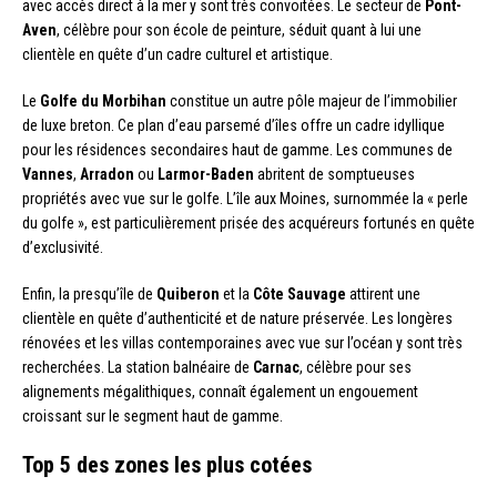
avec accès direct à la mer y sont très convoitées. Le secteur de
Pont-
Aven
, célèbre pour son école de peinture, séduit quant à lui une
clientèle en quête d’un cadre culturel et artistique.
Le
Golfe du Morbihan
constitue un autre pôle majeur de l’immobilier
de luxe breton. Ce plan d’eau parsemé d’îles offre un cadre idyllique
pour les résidences secondaires haut de gamme. Les communes de
Vannes
,
Arradon
ou
Larmor-Baden
abritent de somptueuses
propriétés avec vue sur le golfe. L’île aux Moines, surnommée la « perle
du golfe », est particulièrement prisée des acquéreurs fortunés en quête
d’exclusivité.
Enfin, la presqu’île de
Quiberon
et la
Côte Sauvage
attirent une
clientèle en quête d’authenticité et de nature préservée. Les longères
rénovées et les villas contemporaines avec vue sur l’océan y sont très
recherchées. La station balnéaire de
Carnac
, célèbre pour ses
alignements mégalithiques, connaît également un engouement
croissant sur le segment haut de gamme.
Top 5 des zones les plus cotées