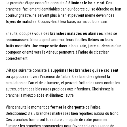
La première étape concrète consiste à
éliminer le bois mort
. Ces
branches, facilement identifiables par leur écorce qui se détache ou leur
couleur grisâtre, ne servent plus à rien et peuvent même devenir des
foyers de maladies. Coupez-les à leur base, au ras du bois sain.
Ensuite, occupez-vous des
branches malades ou abîmées
. Elles se
reconnaissent à leur aspect anormal, leurs feuilles flétries ou leurs
fruits momifiés. Une coupe nette dans le bois sain, juste au-dessus d’un
bourgeon orienté vers l’extérieur, permettra à l’arbre de cicatriser
correctement.
L’étape suivante consiste à
supprimer les branches qui se croisent
ou qui poussent vers l’intérieur de l’arbre. Ces branches gênent la
circulation de l’air et de la lumière, et peuvent frotter les unes contre les
autres, créant des blessures propices aux infections. Choisissez la
branche la mieux placée et éliminez l’autre.
Vient ensuite le moment de
former la charpente
de l’arbre.
Sélectionnez 3 à 5 branches maîtresses bien réparties autour du tronc.
Ces branches formeront l’ossature principale de votre pommier.
Éliminez les branches concurrentes pour favoriser la croissance de