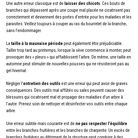
Une autre erreur classique est de
laisser des chicots
. Ces bouts de
branches qui dépassent après une coupe mal placée ne cicatrisent pas
correctement et deviennent des portes d’entrée pour les maladies et les
parasites. Veillez toujours à couper au ras du bourrelet de la branche,
sans l’endommager.
La
taille à la mauvaise période
peut également être préjudiciable.
Tailler trop tard au printemps, lorsque la sève commence à monter, peut
provoquer des « pleurs » qui affaiblissent l’arbre. De même, une taille en
automne peut stimuler de nouvelles pousses qui ne résisteront pas au
gel hivernal.
Négliger l’
entretien des outils
est une erreur qui peut avoir de graves
conséquences. Des outils mal affûtés ou sales peuvent causer des
blessures qui cicatrisent mal et propager des maladies d’un arbre à
l’autre. Prenez soin de nettoyer et désinfecter vos outils entre chaque
arbre.
Une erreur subtile mais courante est de
ne pas respecter l’équilibre
entre les branches fruitières et les branches de charpente. Un excès de
branches fruitières au détriment de la structure peut conduire à des