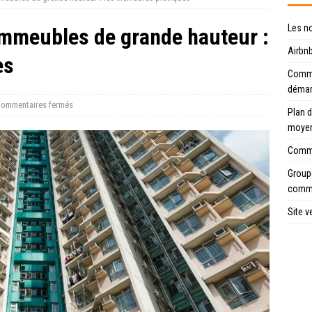
Les n
immeubles de grande hauteur :
Airbnb
es
Commen
déma
ommentaires fermés
Plan d
moye
Comme
Groupe
comme
Site v