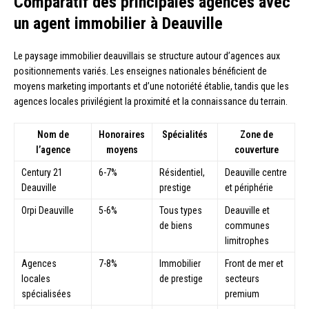
Comparatif des principales agences avec
un agent immobilier à Deauville
Le paysage immobilier deauvillais se structure autour d’agences aux
positionnements variés. Les enseignes nationales bénéficient de
moyens marketing importants et d’une notoriété établie, tandis que les
agences locales privilégient la proximité et la connaissance du terrain.
Nom de
Honoraires
Spécialités
Zone de
l’agence
moyens
couverture
Century 21
6-7%
Résidentiel,
Deauville centre
Deauville
prestige
et périphérie
Orpi Deauville
5-6%
Tous types
Deauville et
de biens
communes
limitrophes
Agences
7-8%
Immobilier
Front de mer et
locales
de prestige
secteurs
spécialisées
premium