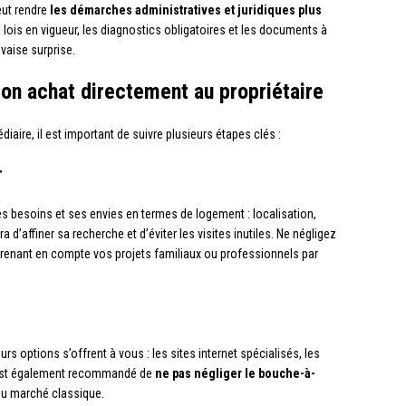
eut rendre
les démarches administratives et juridiques plus
es lois en vigueur, les diagnostics obligatoires et les documents à
uvaise surprise.
son achat directement au propriétaire
aire, il est important de suivre plusieurs étapes clés :
r
ses besoins et ses envies en termes de logement : localisation,
d’affiner sa recherche et d’éviter les visites inutiles. Ne négligez
prenant en compte vos projets familiaux ou professionnels par
rs options s’offrent à vous : les sites internet spécialisés, les
l est également recommandé de
ne pas négliger le bouche-à-
 du marché classique.