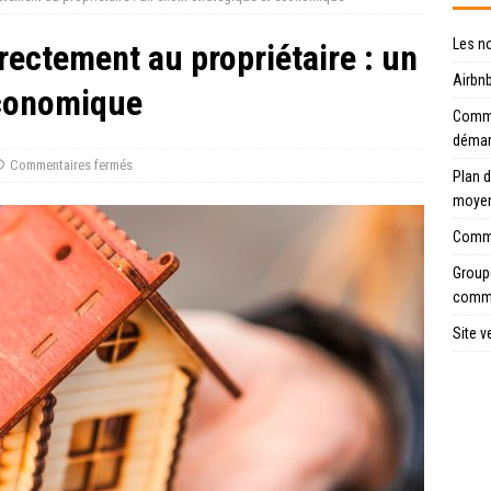
Les n
ectement au propriétaire : un
Airbnb
économique
Commen
déma
Commentaires fermés
Plan d
moye
Comme
Groupe
comme
Site v