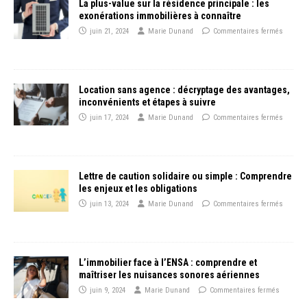
La plus-value sur la résidence principale : les
exonérations immobilières à connaître
juin 21, 2024
Marie Dunand
Commentaires fermés
Location sans agence : décryptage des avantages,
inconvénients et étapes à suivre
juin 17, 2024
Marie Dunand
Commentaires fermés
Lettre de caution solidaire ou simple : Comprendre
les enjeux et les obligations
juin 13, 2024
Marie Dunand
Commentaires fermés
L’immobilier face à l’ENSA : comprendre et
maîtriser les nuisances sonores aériennes
juin 9, 2024
Marie Dunand
Commentaires fermés